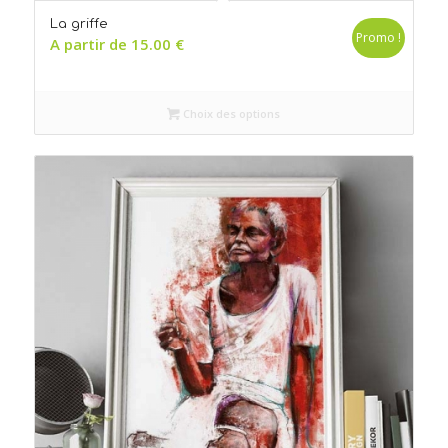
La griffe
Promo !
A partir de
15.00
€
Choix des options