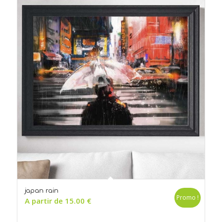
japan rain
Promo !
A partir de
15.00
€