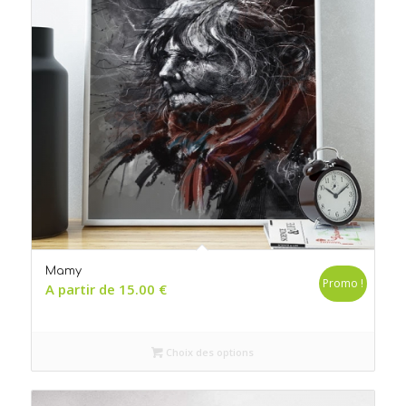
Mamy
Promo !
A partir de
15.00
€
Choix des options