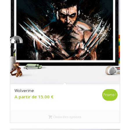
Wolverine
Promo !
A partir de
15.00
€
Choix des options