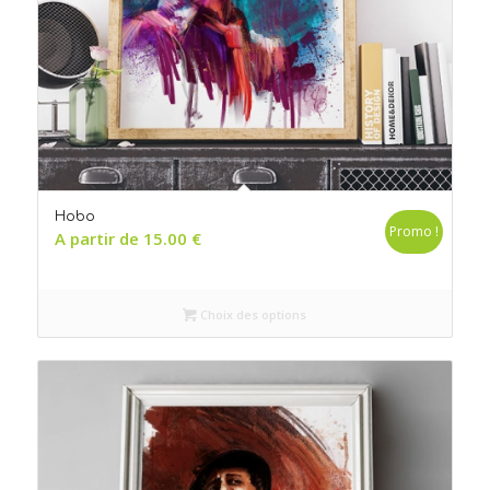
Hobo
Promo !
A partir de
15.00
€
Choix des options