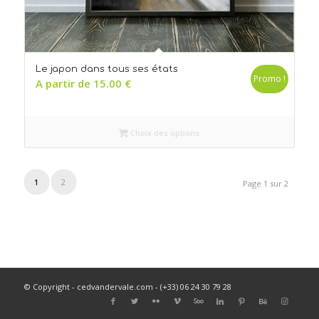
Le japon dans tous ses états
Promo !
A partir de
15.00
€
Choix des options
1
2
Page 1 sur 2
© Copyright - cedvandervale.com - (+33) 06 24 30 79 28