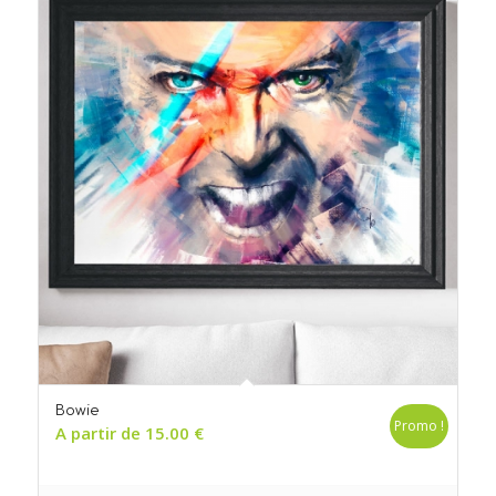
Bowie
Promo !
A partir de
15.00
€